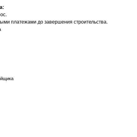
а:
ос.
ыми платежами до завершения строительства.
а
ойщика